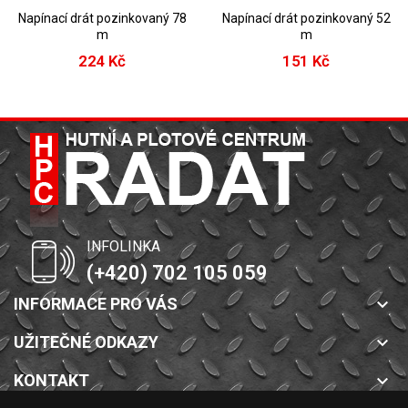
Napínací drát pozinkovaný 78
Napínací drát pozinkovaný 52
m
m
224 Kč
151 Kč
INFOLINKA
(+420) 702 105 059
INFORMACE PRO VÁS
keyboard_arrow_down
UŽITEČNÉ ODKAZY
keyboard_arrow_down
KONTAKT
keyboard_arrow_down