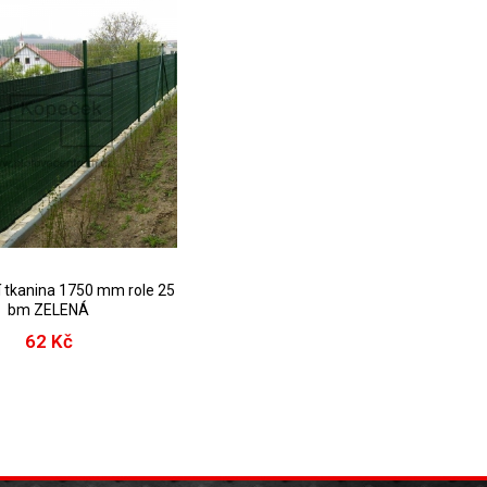
í tkanina 1750 mm role 25
bm ZELENÁ
62 Kč