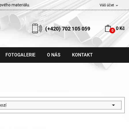
tového materiálu.
Váš účet
expand_more
(+420) 702 105 059
0 Kč
0
FOTOGALERIE
O NÁS
KONTAKT

hozí