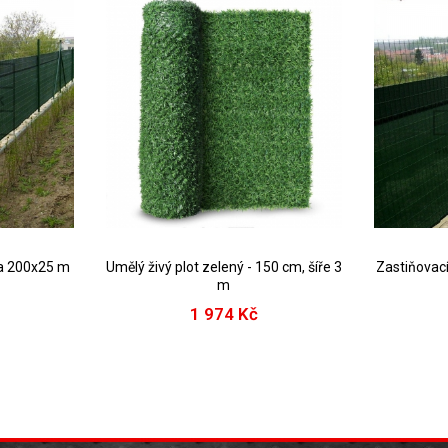
ma 200x25 m
Umělý živý plot zelený - 150 cm, šíře 3
Zastiňovac
m
1 974 Kč