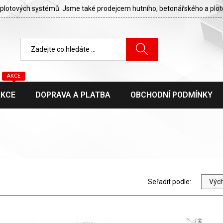
cí plotových systémů. Jsme také prodejcem hutního, betonářského a plo
AKCE
AKCE
DOPRAVA A PLATBA
OBCHODNÍ PODMÍNKY
Seřadit podle:
Výc