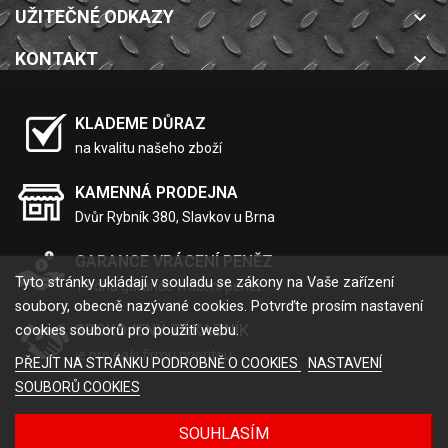
UŽITEČNÉ ODKAZY
keyboard_arrow_down
KONTAKT
keyboard_arrow_down
KLADEME DŮRAZ
na kvalitu našeho zboží
KAMENNÁ PRODEJNA
Dvůr Rybník 380, Slavkov u Brna
GARANCE VRÁCENÍ PENĚZ
Tyto stránky ukládají v souladu se zákony na Vaše zařízení
14 dnů garance vrácení peněz
soubory, obecně nazývané cookies. Potvrďte prosím nastavení
SPOKOJENÝ ZÁKAZNÍK
cookies souborů pro použití webu.
je pro naši firmu prioritou
PŘEJÍT NA STRÁNKU PODROBNĚ O COOKIES
NASTAVENÍ
SOUBORŮ COOKIES
SOUHLASÍM
2022 Eshop by
Tvorba eshopu