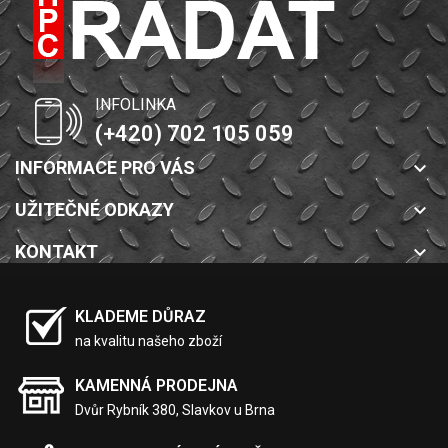
INFOLINKA
(+420) 702 105 059
INFORMACE PRO VÁS
keyboard_arrow_down
UŽITEČNÉ ODKAZY
keyboard_arrow_down
KONTAKT
keyboard_arrow_down
KLADEME DŮRAZ
na kvalitu našeho zboží
KAMENNÁ PRODEJNA
Dvůr Rybník 380, Slavkov u Brna