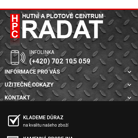
INFOLINKA
(+420) 702 105 059
INFORMACE PRO VÁS
keyboard_arrow_down
UŽITEČNÉ ODKAZY
keyboard_arrow_down
KONTAKT
keyboard_arrow_down
KLADEME DŮRAZ
na kvalitu našeho zboží