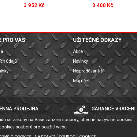
3 952 Kč
3 400 Kč
 PRO VÁS
UŽITEČNÉ ODKAZY
ba
Akce
ch údajů
Novinky
ínky
Nejprodávanější
Můj účet
ENNÁ PRODEJNA
GARANCE VRÁCENÍ
Rybník 380, Slavkov u Brna
14 dnů garance vrácení
uladu se zákony na Vaše zařízení soubory, obecně nazývané cookies.
cookies souborů pro použití webu.