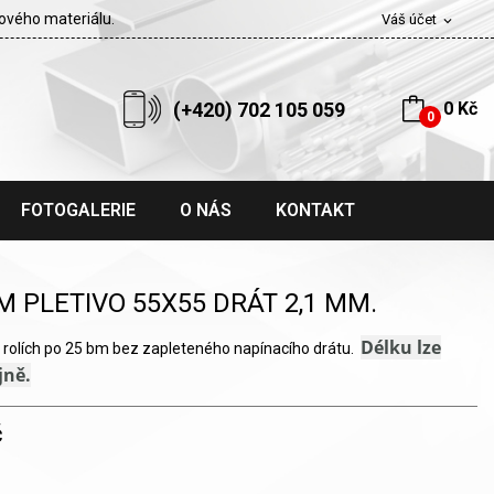
tového materiálu.
Váš účet
expand_more
(+420) 702 105 059
0 Kč
0
FOTOGALERIE
O NÁS
KONTAKT
M PLETIVO 55X55 DRÁT 2,1 MM.
Délku lze
rolích po 25 bm bez zapleteného napínacího drátu.
jně.
č