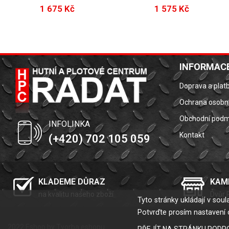
1 675 Kč
1 575 Kč
INFORMACE
Doprava a plat
Ochrana osobní
Obchodní podm
INFOLINKA
Kontakt
(+420) 702 105 059
KLADEME DŮRAZ
KAM
na kvalitu našeho zboží
Dvůr 
Tyto stránky ukládají v so
Potvrďte prosím nastavení 
2022 Eshop by
Tvorba eshopu