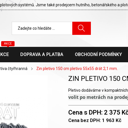
cí plotových systémů. Jsme také prodejcem hutního, betonářského a plo
AKCE
AKCE
DOPRAVA A PLATBA
OBCHODNÍ PODMÍNKY
etiva čtyřhranná
Zin pletivo 150 cm pletivo 55x55 drát 2,1 mm.
ZIN PLETIVO 150 C
Pletivo dodáváme v kompaktních 
volit po metrách na prode
Cena s DPH: 2 375 K
Cena bez DPH: 1 963 Kč