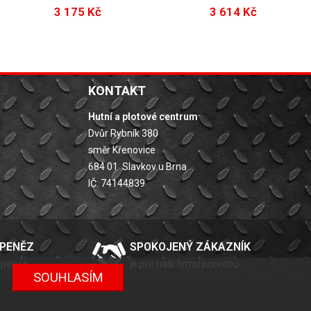
3 175 Kč
3 614 Kč
KONTAKT
Hutní a plotové centrum
Dvůr Rybník 380
směr Křenovice
684 01 Slavkov u Brna
IČ: 74144839
 PENĚZ
SPOKOJENÝ ZÁKAZNÍK
 peněz
je pro naši firmu prioritou
SOUHLASÍM