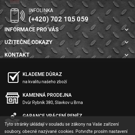
INFOLINKA
(+420) 702 105 059
INFORMACE PRO VÁS
keyboard_arrow_down
UŽITEČNÉ ODKAZY
keyboard_arrow_down
KONTAKT
keyboard_arrow_down
KLADEME DŮRAZ
na kvalitu našeho zboží
KAMENNÁ PRODEJNA
Dvůr Rybník 380, Slavkov u Brna
GARANCE VRÁCENÍ PENĚZ
14 dnů garance vrácení peněz
Tyto stránky ukládají v souladu se zákony na Vaše zařízení
soubory, obecně nazývané cookies. Potvrďte prosím nastavení