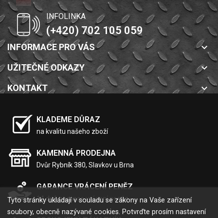
INFOLINKA
(+420) 702 105 059
INFORMACE PRO VÁS
keyboard_arrow_down
UŽITEČNÉ ODKAZY
keyboard_arrow_down
KONTAKT
keyboard_arrow_down
KLADEME DŮRAZ
na kvalitu našeho zboží
KAMENNÁ PRODEJNA
Dvůr Rybník 380, Slavkov u Brna
GARANCE VRÁCENÍ PENĚZ
14 dnů garance vrácení peněz
Tyto stránky ukládají v souladu se zákony na Vaše zařízení
soubory, obecně nazývané cookies. Potvrďte prosím nastavení